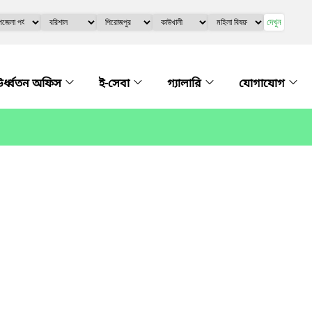
দেখুন
র্ধ্বতন অফিস
ই-সেবা
গ্যালারি
যোগাযোগ