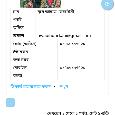
নাম
নূরে জান্নাত ফেরদৌসী
পদবি
অফিস
ইমেইল
uwaoindurkani
@gmail.com
ফোন (অফিস)
০১৭৮৬১৯৭৭২০
ইন্টারকম
কক্ষ নম্বর
মোবাইল
০১৭৮৬১৯৭৭২০
ফ্যাক্স
ভিকার্ড ডাউনলোড করুন
•
দেখুন
১
দেখছেন ১ থেকে ১ পর্যন্ত, মোট ১ এন্ট্রি